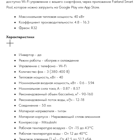
доступно Wi-Fi управление с вашего смартфона, через приложение Fairland Smart
Pool, которое можно загрузить на Google Play или App Store.
Максимальная тепловая мощность: 40 кВт
Коэффициент производительности: 4.8 - 16.3
Фреон: R32
Характеристики
Инвертор - да
Режим работы - обогрев и охлаждение
Управление с телефона - Wi-Fi
Количество фаз - 3 (380-400 В)
Тепловая мощность, кВт - 40
Номинальная входная мощность, кВт - 0.6 - 5.94
Номинальная сила тока, А - 0.87 - 8.57
Рекомендованный объем бассейна, м³ - 90-160
Рекомендованный поток воды, м³/ч - 12-18
Соединение - 50 мм
Материал нагревателя - титан
Материал корпуса - Нержавеющий сплав алюминия
Компрессор - Mitsubishi
Рабочая температура воздуха - От -15 до 43°C
Рабочая температура воды - От 12 до 40°C
Звуковое давление (1 м) - От 42.5 до 51.7 дБА