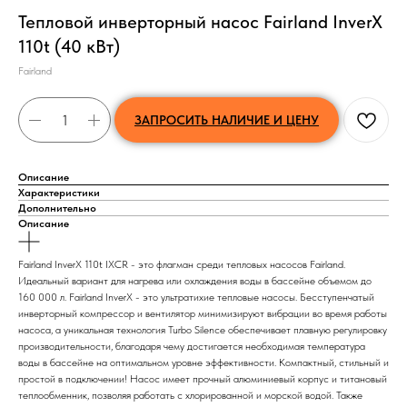
Тепловой инверторный насос Fairland InverX
110t (40 кВт)
Fairland
ЗАПРОСИТЬ НАЛИЧИЕ И ЦЕНУ
Описание
Характеристики
Дополнительно
Описание
Fairland InverX 110t IXCR - это флагман среди тепловых насосов Fairland.
Идеальный вариант для нагрева или охлаждения воды в бассейне объемом до
160 000 л. Fairland InverX - это ультратихие тепловые насосы. Бесступенчатый
инверторный компрессор и вентилятор минимизируют вибрации во время работы
насоса, а уникальная технология Turbo Silence обеспечивает плавную регулировку
производительности, благодаря чему достигается необходимая температура
воды в бассейне на оптимальном уровне эффективности. Компактный, стильный и
простой в подключении! Насос имеет прочный алюминиевый корпус и титановый
теплообменник, позволяя работать с хлорированной и морской водой. Также