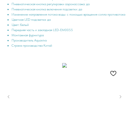
Пневматическая кнопка регулировки аэромассажа: да
Пневматическая кнопка включения подсветки: да
Изменение направления потока воды: с помощью вращения сопла противотока
Цветная LED подсветка: да
Цвет: белый
Передняя часть и закладная LED-ЕМ0055
Монтажная фурнитура
Производитель Aquaviva
Страна производства Китай