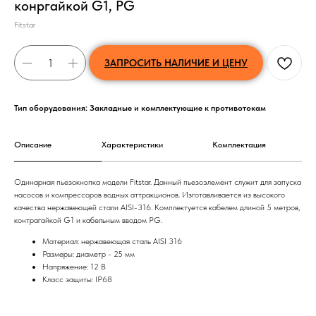
конргайкой G1, PG
Fitstar
ЗАПРОСИТЬ НАЛИЧИЕ И ЦЕНУ
Тип оборудования: Закладные и комплектующие к противотокам
Описание
Характеристики
Комплектация
Одинарная пьезокнопка модели Fitstar. Данный пьезоэлемент служит для запуска
насосов и компрессоров водных аттракционов. Изготавливается из высокого
качества нержавеющей стали AISI-316. Комплектуется кабелем длиной 5 метров,
контрагайкой G1 и кабельным вводом PG.
Материал: нержавеющая сталь AISI 316
Размеры: диаметр - 25 мм
Напряжение: 12 В
Класс защиты: IP68