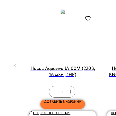
LP250T
Насос Aquaviva JA100M (220В,
Н
.5НР)
16 м3/ч, 1HP)
KNG
НУ
ДОБАВИТЬ В КОРЗИНУ
ПОДРОБНЕЕ О ТОВАРЕ
ПО