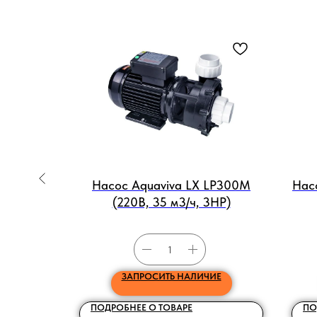
09151E
Насос Aquaviva LX LP300M
Нас
.4 м3/ч,
(220В, 35 м3/ч, 3HP)
ИЕ
ЗАПРОСИТЬ НАЛИЧИЕ
ПОДРОБНЕЕ О ТОВАРЕ
ПО