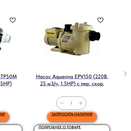
 STP50M
Насос Aquaviva EPV150 (220В,
.5HP)
25 м3/ч, 1.5HP) с пер. скор.
ИЕ
ЗАПРОСИТЬ НАЛИЧИЕ
ПОДРОБНЕЕ О ТОВАРЕ
ПО