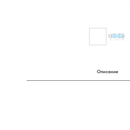
Описание
Теплообменник из нержавеющей стали Pahlen Maxi-Flo 
поддержания заданной температуры в бассейне объёмом до
AISI-316L. Подходит для любого типа инсталляций (котлы, т
теплопередачи используются 37 цельнотянутых труб с рас
быть соединены в батарею соединительной муфтой.