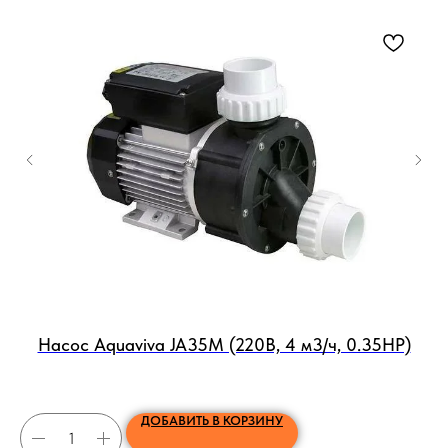
Насос Aquaviva JA35M (220В, 4 м3/ч, 0.35HP)
На
ДОБАВИТЬ В КОРЗИНУ