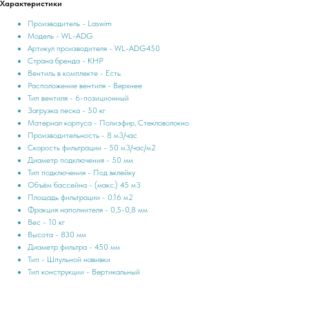
Характеристики
Производитель - Laswim
Модель - WL-ADG
Артикул производителя - WL-ADG450
Страна бренда - КНР
Вентиль в комплекте - Есть
Расположение вентиля - Верхнее
Тип вентиля - 6-позиционный
Загрузка песка - 50 кг
Материал корпуса - Полиэфир, Стекловолокно
Производительность - 8 м3/час
Скорость фильтрации - 50 м3/час/м2
Диаметр подключения - 50 мм
Тип подключения - Под вклейку
Объём бассейна - (макс.) 45 м3
Площадь фильтрации - 0.16 м2
Фракция наполнителя - 0,5-0,8 мм
Вес - 10 кг
Высота - 830 мм
Диаметр фильтра - 450 мм
Тип - Шпульной навивки
Тип конструкции - Вертикальный