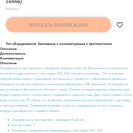
сопла)
Aquaviva
ЗАПРОСИТЬ НАЛИЧИЕ И ЦЕНУ
Тип оборудования: Закладные и комплектующие к противотокам
Описание
Дополнительно
Комплектация
Описание
Лицевая часть противотока c закладной, Aquaviva Swim Jet. Выполнена из монолитного
листа антикоррозионной стали марки AISI 304, методом штамповки. Это исключает
наличие любых швов и соединений, которые могут привести к образованию ржавчины.
Материал устойчив к коррозии, химическим реагентам и УФ излучению. Используется
для установки в бетонных или блочных стенах. Панель оснащена круглым поручнем, для
более комфортного и интенсивного подводного гидромассажа. Два сопла создают поток
воды мощностью 78 м3/час, что позволяет значительно улучшить физическую подготовку
и технику плавания. Плавная регулировка скорости, направления потока и подмеса
воздуха производится с лицевой панели.
Лицевая часть противотока c закладной Swim Jet
Кол-во сопел: 2
Материал: полированная нержавеющая сталь марки AISI 304