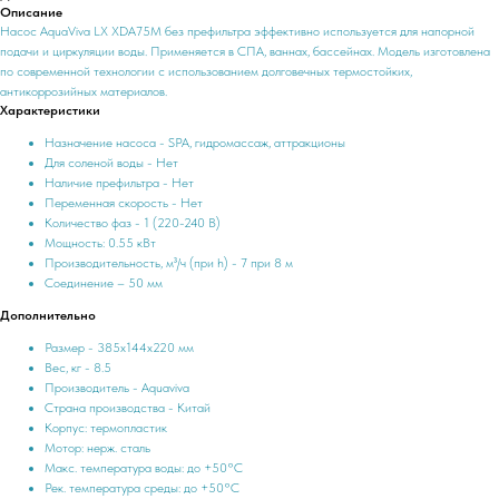
Описание
Насос AquaViva LX XDA75M без префильтра эффективно используется для напорной
подачи и циркуляции воды. Применяется в СПА, ваннах, бассейнах. Модель изготовлена
по современной технологии с использованием долговечных термостойких,
антикоррозийных материалов.
Характеристики
Назначение насоса - SPA, гидромассаж, аттракционы
Для соленой воды - Нет
Наличие префильтра - Нет
Переменная скорость - Нет
Количество фаз - 1 (220-240 В)
Мощность: 0.55 кВт
Производительность, м³/ч (при h) - 7 при 8 м
Соединение – 50 мм
Дополнительно
Размер - 385х144х220 мм
Вес, кг - 8.5
Производитель - Aquaviva
Страна производства - Китай
Корпус: термопластик
Мотор: нерж. сталь
Макс. температура воды: до +50°C
Рек. температура среды: до +50°C