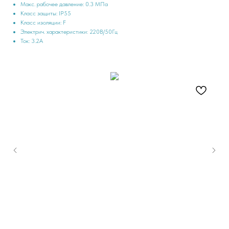
Макс. рабочее давление: 0.3 МПа
Класс защиты: IP55
Класс изоляции: F
Электрич. характеристики: 220B/50Гц
Ток: 3.2А