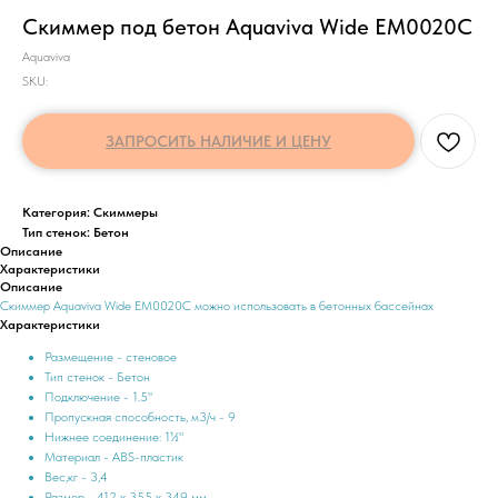
Скиммер под бетон Aquaviva Wide EM0020C
Aquaviva
SKU:
ЗАПРОСИТЬ НАЛИЧИЕ И ЦЕНУ
Категория: Скиммеры
Тип стенок: Бетон
Описание
Характеристики
Описание
Скиммер Aquaviva Wide EM0020C можно использовать в бетонных бассейнах
Характеристики
Размещение - стеновое
Тип стенок - Бетон
Подключение - 1.5"
Пропускная способность, м3/ч - 9
Нижнее соединение: 1½"
Материал - ABS-пластик
Вес,кг - 3,4
Размер - 412 х 355 х 349 мм