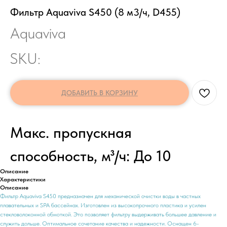
Фильтр Aquaviva S450 (8 м3/ч, D455)
Aquaviva
SKU:
ДОБАВИТЬ В КОРЗИНУ
Макс. пропускная
способность, м³/ч: До 10
Описание
Характеристики
Описание
Фильтр Aquaviva S450 предназначен для механической очистки воды в частных
плавательных и SPA бассейнах. Изготовлен из высокопрочного пластика и усилен
стекловолоконной обмоткой. Это позволяет фильтру выдерживать большее давление и
служить дольше. Оптимальное сочетание качества и надежности. Оснащен 6-