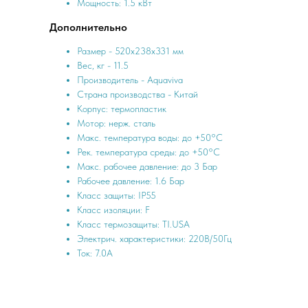
Мощность: 1.5 кВт
Дополнительно
Размер - 520х238х331 мм
Вес, кг - 11.5
Производитель - Aquaviva
Страна производства - Китай
Корпус: термопластик
Мотор: нерж. сталь
Макс. температура воды: до +50°C
Рек. температура среды: до +50°C
Макс. рабочее давление: до 3 Бар
Рабочее давление: 1.6 Бар
Класс защиты: IP55
Класс изоляции: F
Класс термозащиты: TI.USA
Электрич. характеристики: 220B/50Гц
Ток: 7.0А