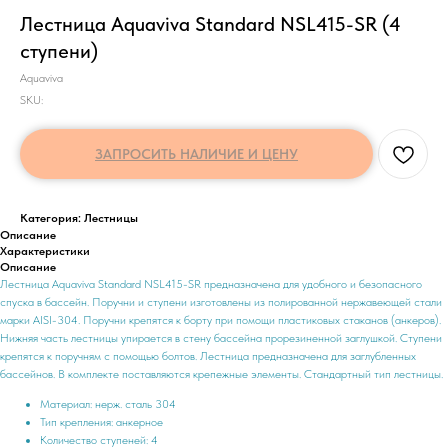
Лестница Aquaviva Standard NSL415-SR (4
ступени)
Aquaviva
SKU:
ЗАПРОСИТЬ НАЛИЧИЕ И ЦЕНУ
Категория: Лестницы
Описание
Характеристики
Описание
Лестница Aquaviva Standard NSL415-SR предназначена для удобного и безопасного
спуска в бассейн. Поручни и ступени изготовлены из полированной нержавеющей стали
марки AISI-304. Поручни крепятся к борту при помощи пластиковых стаканов (анкеров).
Нижняя часть лестницы упирается в стену бассейна прорезиненной заглушкой. Ступени
крепятся к поручням с помощью болтов. Лестница предназначена для заглубленных
бассейнов. В комплекте поставляются крепежные элементы. Стандартный тип лестницы.
Материал: нерж. сталь 304
Тип крепления: анкерное
Количество ступеней: 4