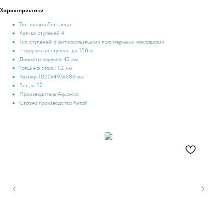
Характеристики
Тип товара Лестница
Кол-во ступеней 4
Тип ступеней: с антискользящими полимерными накладками
Нагрузка на ступень: до 150 кг
Диаметр поручня: 42 мм
Толщина стали: 1.2 мм
Размер 1820х493х686 мм
Вес, кг 12
Производитель Aquaviva
Страна производства Китай