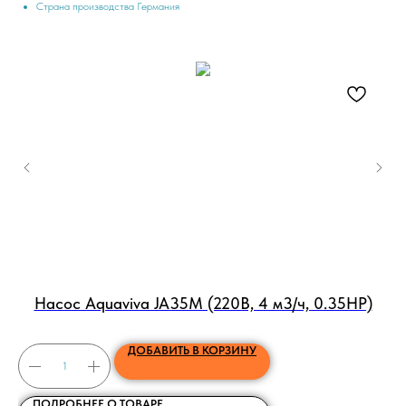
Страна производства Германия
Насос Aquaviva JA35M (220В, 4 м3/ч, 0.35HP)
Н
ДОБАВИТЬ В КОРЗИНУ
ПОДРОБНЕЕ О ТОВАРЕ