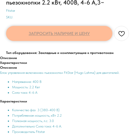
пьезокнопки 2.2 кВт, 400В, 4-6 А,3~
Fitstar
SKU:
ЗАПРОСИТЬ НАЛИЧИЕ И ЦЕНУ
Тип оборудования: Закладные и комплектующие к противотокам
Описание
Характеристики
Описание
Блок управления включением пьезокнопки FitStar (Hugo Lahme) для двигателей.
Напряжение: 400 В
Мощность: 2.2 Квт
Сила тока: 4-6 А
Характеристики
Количество фаз 3 (380-400 В)
Потребляемая мощность, кВт 2.2
Полезная мощность, л.с. 3.0
Дополнительно Сила тока: 4-6 А.
Производитель Fitstar