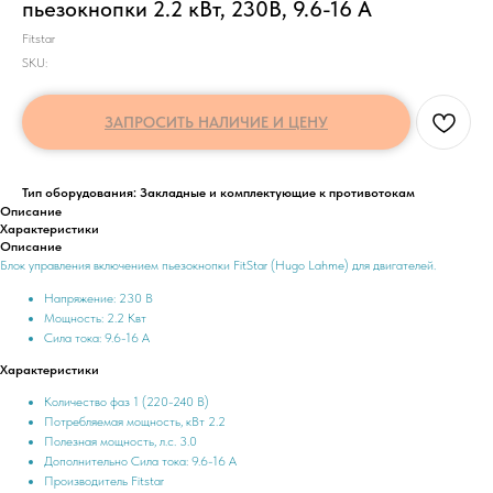
пьезокнопки 2.2 кВт, 230В, 9.6-16 А
Fitstar
SKU:
ЗАПРОСИТЬ НАЛИЧИЕ И ЦЕНУ
Тип оборудования: Закладные и комплектующие к противотокам
Описание
Характеристики
Описание
Блок управления включением пьезокнопки FitStar (Hugo Lahme) для двигателей.
Напряжение: 230 В
Мощность: 2.2 Квт
Сила тока: 9.6-16 А
Характеристики
Количество фаз 1 (220-240 В)
Потребляемая мощность, кВт 2.2
Полезная мощность, л.с. 3.0
Дополнительно Сила тока: 9.6-16 А
Производитель Fitstar