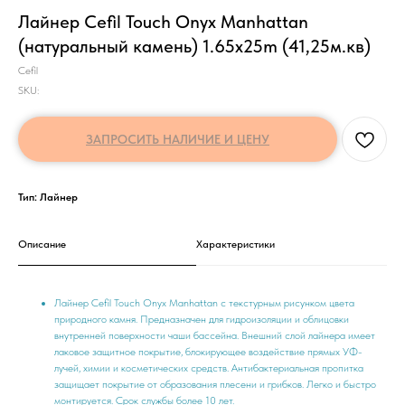
Лайнер Cefil Touch Onyx Manhattan
(натуральный камень) 1.65x25m (41,25м.кв)
Cefil
SKU:
ЗАПРОСИТЬ НАЛИЧИЕ И ЦЕНУ
Тип: Лайнер
Описание
Характеристики
Лайнер Cefil Touch Onyx Manhattan с текстурным рисунком цвета
природного камня. Предназначен для гидроизоляции и облицовки
внутренней поверхности чаши бассейна. Внешний слой лайнера имеет
лаковое защитное покрытие, блокирующее воздействие прямых УФ-
лучей, химии и косметических средств. Антибактериальная пропитка
защищает покрытие от образования плесени и грибков. Легко и быстро
монтируется. Срок службы более 10 лет.