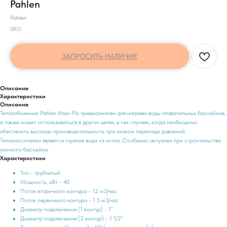
Pahlen
Pahlen
SKU:
ЗАПРОСИТЬ НАЛИЧИЕ
Описание
Характеристики
Описание
Теплообменник Pahlen Maxi-Flo предназначен для нагрева воды плавательных бассейнов,
а также может использоваться в других целях, в тех случаях, когда необходимо
обеспечить высокую производительность при низком перепаде давлений.
Теплоносителем является горячая вода из котла. Особенно актуален при строительстве
уличного бассейна.
Характеристики
Тип - трубчатый
Мощность, кВт - 40
Поток вторичного контура - 12 м3/час
Поток первичного контура - 1.5 м3/час
Диаметр подключения (1 контур) - 1"
Диаметр подключения (2 контур) - 1 1/2"