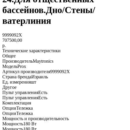
бассейнов.Дно/Стены/
ватерлиния
9999092X
707500,00
р.
Технические характеристики
Общее
ПроизводительMaytronics
МодельProx
Артикул производителя9999092X
Страна брендаИзраиль
Ед. измеренияшт
Другое
Пульт управленияЕсть
Пульт управленияЕсть
Комплектация
ОпцииТележка
ОпцииТележка
Мощность и производительность
Мощность180 Вт
Мощность180 Вт