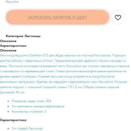
Aquaviva
ЗАПРОСИТЬ НАЛИЧИЕ И ЦЕНУ
Категория: Лестницы
Описание
Характеристики
Описание
Лестница Aquaviva Overflow-515 для общественных или частных бассейнов. Подходит
для бассейнов с переливным лотком. Предназначена для удобного спуска и выхода из
воды. Лестница монтируется в верхней части бассейна при помощи закладных стаканов
с накладками из нержавеющей стали. Имеет дополнительное фланцевое крепление на
уровне первой ступеньки. Нижняя часть лестницы упирается в стену бассейна
резиновыми заглушками. Крепеж не нарушает гидроизоляцию чаши бассейна. Мощные
крепкие поручни с толщиной стальной стенки 1.0-1.2 мм. Общая толщина поручня
(диаметр) 42 мм.
Материал: нерж. сталь 304
Тип крепления: анкерное/фланцевое
Количество ступеней: 5
Характеристики
Тип товара Лестница