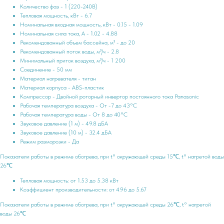
Количество фаз - 1 (220-240В)
Тепловая мощность, кВт - 6.7
Номинальная входная мощность, кВт - 0.15 - 1.09
Номинальная сила тока, А - 1.02 - 4.88
Рекомендованный объем бассейна, м³ - до 20
Рекомендованный поток воды, м³/ч - 2.8
Минимальный приток воздуха, м³/ч - 1 200
Соединение - 50 мм
Материал нагревателя - титан
Материал корпуса - ABS-пластик
Компрессор - Двойной роторный инвертор постоянного тока Panasonic
Рабочая температура воздуха - От -7 до 43°C
Рабочая температура воды - От 8 до 40°C
Звуковое давление (1 м) - 49.8 дБА
Звуковое давление (10 м) - 32.4 дБА
Режим разморозки - Да
Показатели работы в режиме обогрева, при t° окружающей среды 15℃, t° нагретой воды
26℃
Тепловая мощность: от 1.53 до 5.38 кВт
Коэффициент производительности: от 4.96 до 5.67
Показатели работы в режиме обогрева, при t° окружающей среды 26℃, t° нагретой
воды 26℃