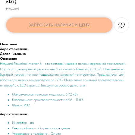
кВт)
Hayward
ЗАПРОСИТЬ НАЛИЧИЕ И ЦЕНУ
Описание
Характеристики
Дополнительно
Описание
Hayward Powerline Inverter 6 - это тепловой насос с полноинверторной технологией.
Подходит для нагрева воды в частных бассейнах объемом до 20 м³. Обеспечивает
быстрый нагрев и точное поддержание желаемой температуры. Предназначен для
работы при низких температурах до -7°С. Интуитивно понятный пользовательский
интерфейс с LED экраном. Бесшумная работа двигателя.
Максимальная тепловая мощность: 6.72 кВт
Коэффициент производительности: 4.96 - 11.03
Фреон: R32
Характеристики
Инвертор - да
Режим работы - обогрев и охлаждение
Управление с телефона - Опция