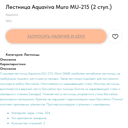
Лестница Aquaviva Muro MU-215 (2 ступ.)
Aquaviva
SKU:
ЗАПРОСИТЬ НАЛИЧИЕ И ЦЕНУ
Категория: Лестницы
Описание
Характеристики
Описание
Стеновая лестница Aquaviva MU-215. Muro (Wall) наиболее неглубокие лестницы, не
требующие лишнего места для установки. Такая лестница подойдет для настенного
монтажа в любом бассейне. Изготовлена из нержавеющей стали. Монтаж лестницы
выполняется в верхней части бассейна при помощи болтов из нержавеющей стали и
закладного стакана (анкера). Нижняя часть лестницы упирается в стену бассейна
резиновыми заглушками. Крепеж не нарушает гидроизоляцию чаши бассейна. Полный
комплект крепежных элементов. Противосколзьящие ступеньки с накладками.
Материал: нерж. сталь 304
Тип крепления: анкерное
Количество ступеней: 2