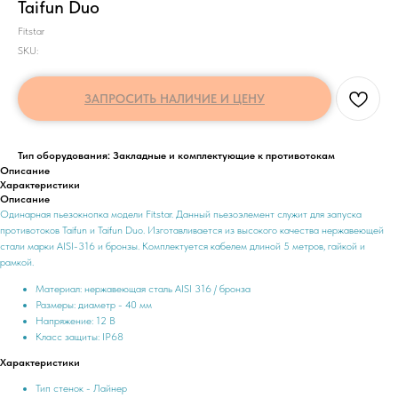
Taifun Duo
Fitstar
SKU:
ЗАПРОСИТЬ НАЛИЧИЕ И ЦЕНУ
Тип оборудования: Закладные и комплектующие к противотокам
Описание
Характеристики
Описание
Одинарная пьезокнопка модели Fitstar. Данный пьезоэлемент служит для запуска
противотоков Taifun и Taifun Duo. Изготавливается из высокого качества нержавеющей
стали марки AISI-316 и бронзы. Комплектуется кабелем длиной 5 метров, гайкой и
рамкой.
Материал: нержавеющая сталь AISI 316 / бронза
Размеры: диаметр - 40 мм
Напряжение: 12 В
Класс защиты: IP68
Характеристики
Тип стенок - Лайнер