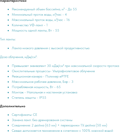
Характеристики
Рекомендуемый объем бассейна, м³ - До 55
Минимальный проток воды, м³/час - 4
Максимальный проток воды, м³/час - 16
Количество УФ-ламп - 1
Мощность одной лампы, Вт - 55
Тип лампы:
Лампа низкого давления с высокой продуктивностью
Доза облучения, мДж/см²:
Превышает эквивалент 30 мДж/см² при максимальной скорости протока
Окислительные процессы- Ультрафиолетовое облучение
Реакционная камера - Полимер ePTFE
Максимальное рабочее давление, Бар - 3
Потребляемая мощность, Вт - 65
Монтаж - Напольная и настенная установка
Степень защиты - IP55
Дополнительно
Сертификаты: CE
Замена ламп: без дренирования системы
Соединение: 2 дюйма (63 мм) + переходники 1½ дюйма (50 мм)
Среда: допускается применение в сочетании с 100% морской водой