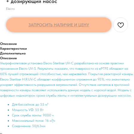
+ дозирующий насос
Elecro
ЗАПРОСИТЬ НАЛИЧИЕ И ЦЕНУ
Описание
Характеристики
Дополнительно
Описание
Ультрафиолетовая установка Elecro Steriliser UV-C разработана на основе практики
применения Elecro UV-S. Результаты показали, что поверхности из ePTFE обладают на
60% лучшей отражающей способностью, чем нержавейка. Покрытие реакторной камеры
Elecro Steriliser H.R.UV-C обладает коэффициентом отражения до 95%, что значительно
ускоряет эффективность разрушения загрязнителей. Отсутствие металлов в проточной
поверхности камеры позволяет использовать данную модель с морской водой. Модель с
цифровым индикатором срока службы лампы и интеллектуальным дозирующим насосом.
Для бассейнов: до 55 м³
Мощность УФ: 55 Вт
Срок службы лампы: 9000 ч
Максимальный поток: 16 м³/ч
Соединение: 50/63мм