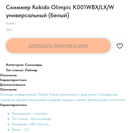
Скиммер Kokido Olimpic K001WBX/LX/W
универсальный (белый)
Kokido
SKU:
ЗАПРОСИТЬ НАЛИЧИЕ И ЦЕНУ
Категория: Скиммеры
Тип стенок: Лайнер
Описание
Характеристики
Дополнительно
Описание
Скиммер универсальный Olimpiс Kokido в комплекте с форсункой. Стандартная
горловина. Декоративная рамка скрывает шурупы и делает деталь более эстетичной.
Характеристики
Размещение - стеновое
Тип стенок - Бетон,лайнер
Материал - ABS-пластик
Вес,кг - 2,3