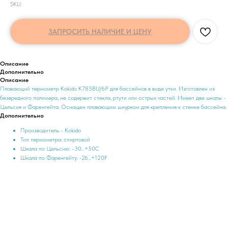
SKU:
ЗАПРОСИТЬ НАЛИЧИЕ И ЦЕНУ
Описание
Дополнительно
Описание
Плавающий термометр Kokido K785BU/6P для бассейнов в виде утки. Изготовлен из
безвредного полимера, не содержит стекла, ртути или острых частей. Имеет две шкалы -
Цельсия и Фаренгейта. Оснащен плавающим шнурком для крепления к стенке бассейна.
Дополнительно
Производитель - Kokido
Тип термометра: спиртовой
Шкала по Цельсию: -30...+50С
Шкала по Фаренгейту: -26...+120F