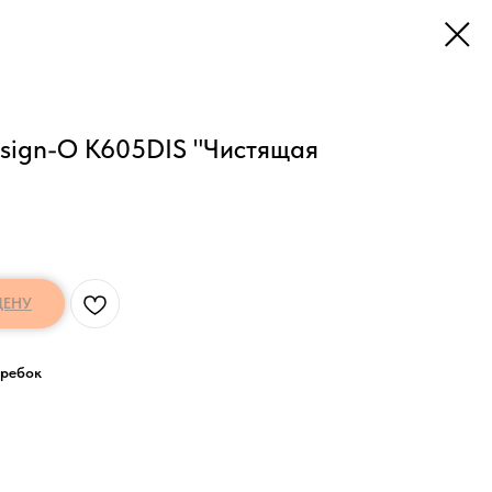
esign-O K605DIS "Чистящая
ЦЕНУ
кребок