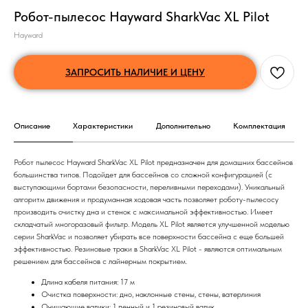
Робот-пылесос Hayward SharkVac XL Pilot
Hayward
ЗАПРОСИТЬ НАЛИЧИЕ И ЦЕНУ
Описание
Характеристики
Дополнительно
Комплектация
Робот пылесос Hayward SharkVac XL Pilot предназначен для домашних бассейнов
большинства типов. Подойдет для бассейнов со сложной конфигурацией (с
выступающими бортами безопасности, переливными переходами). Уникальный
алгоритм движения и продуманная ходовая часть позволяет роботу-пылесосу
производить очистку дна и стенок с максимальной эффективностью. Имеет
складчатый многоразовый фильтр. Модель XL Pilot является улучшенной моделью
серии SharkVac и позволяет убирать все поверхности бассейна с еще большей
эффективностью. Резиновые траки в SharkVac XL Pilot - являются оптимальным
решением для бассейнов с лайнерным покрытием.
Длина кабеля питания: 17 м
Очистка поверхности: дно, наклонные стены, стены, ватерлиния
Очищающие валики: 1 пенный и 1 резиновый валик