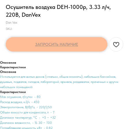
Осушитель воздуха DEH-1000p, 3.33 л/ч,
220В, DanVex
Dan Vex
SKU:
ЗАПРОСИТЬ НАЛИЧИЕ
Описание
Характеристики
Описание
Используется для жилых домов (спальни, общие комнаты), небольших бассейнов,
душевых, подвалов, складов, лабораторий, архивов, раздевалок, прачечных и других
небольших помещений.
Характеристики
Max осушение, л/сутки - 80
Расход воздуха, м3/ч - 450
Электропитание, В/Ф/Гц - 220/1/50
Объем емкости для конденсата, л - 7
Диапазон температур, °C - +5 ~ +32
Диапазон влажности, - % 30 ~ 100
Потребляемая мощность, кВт - 0,82