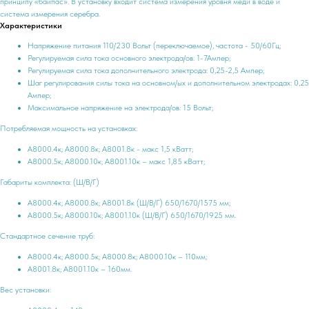
принципу «байпас». В установку входит система измерения уровня меди в воде и
система измерения серебра.
Характеристики
Напряжение питания 110/230 Вольт (переключаемое), частота - 50/60Гц;
Регулируемая сила тока основного электрода/ов: 1-7Ампер;
Регулируемая сила тока дополнительного электрода: 0,25-2,5 Ампер;
Шаг регулирования силы тока на основном/ых и дополнительном электродах: 0,25
Ампер;
Максимальное напряжение на электрода/ов: 15 Вольт;
Потребляемая мощность на установках:
А8000.4к; А8000.8к; А8001.8к - макс 1,5 кВатт;
А8000.5к; А8000.10к; А8001.10к – макс 1,85 кВатт;
Габариты комплекта: (Ш/В/Г)
А8000.4к; А8000.8к; А8001.8к (Ш/В/Г) 650/1670/1575 мм;
А8000.5к; А8000.10к; А8001.10к (Ш/В/Г) 650/1670/1925 мм.
Стандартное сечение труб:
А8000.4к; А8000.5к; А8000.8к; А8000.10к – 110мм;
А8001.8к; А8001.10к – 160мм.
Вес установки: