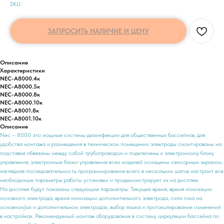
SKU:
ЗАПРОСИТЬ НАЛИЧИЕ И ЦЕНУ
Описание
Характеристики
NEC-А8000.4к
NEC-А8000.5к
NEC-А8000.8к
NEC-А8000.10к
NEC-А8001.8к
NEC-А8001.10к
Описание
Nec – 8000 это мощные системы дезинфекции для общественных бассейнов, для
удобства монтажа и размещения в техническом помещении электроды смонтированы на
подставке обвязаны между собой трубопроводом и подключены к электронному блоку
управления, электронные блоки управления всех моделей оснащены сенсорным экраном,
наглядная последовательность программирования всего в нескольких шагов настроит все
необходимые параметры работы установки и продемонстрирует их на дисплее.
На дисплее будут показаны следующие параметры: Текущее время, время ионизации
основного электрода, время ионизации дополнительного электрода, сила тока на
основном/ых и дополнительном электродах, выбор языка и протоколирование изменений
в настройках. Рекомендуемый монтаж оборудования в систему циркуляции бассейна по