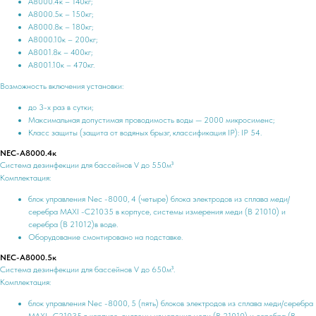
А8000.4к – 140кг;
А8000.5к – 150кг;
А8000.8к – 180кг;
А8000.10к – 200кг;
А8001.8к – 400кг;
А8001.10к – 470кг.
Возможность включения установки:
до 3-х раз в сутки;
Максимальная допустимая проводимость воды — 2000 микросименс;
Класс защиты (защита от водяных брызг, классификация IP): IP 54.
NEC-А8000.4к
Система дезинфекции для бассейнов V до 550м³
Комплектация:
блок управления Nec -8000, 4 (четыре) блока электродов из сплава меди/
серебра MАXI -C21035 в корпусе, системы измерения меди (В 21010) и
серебра (В 21012)в воде.
Оборудование смонтировано на подставке.
NEC-А8000.5к
Система дезинфекции для бассейнов V до 650м³.
Комплектация:
блок управления Nec -8000, 5 (пять) блоков электродов из сплава меди/серебра