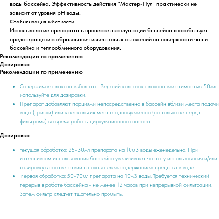
воды бассейна. Эффективность действия "Мастер-Пул" практически не
зависит от уровня рН воды.
Стабилизация жёсткости
Использование препарата в процессе эксплуатации бассейна способствует
предотвращению образования известковых отложений на поверхности чаши
бассейна и теплообменного оборудования.
Рекомендации по применению
Дозировка
Рекомендации по применению
Содержимое флакона взболтать! Верхний колпачок флакона вместимостью 50мл
используйте для дозировки.
Препарат добавляют порциями непосредственно в бассейн вблизи места подачи
воды (триски) или в нескольких местах одновременно (но только не перед
фильтрами) во время работы циркуляционного насоса.
Дозировка
текущая обработка: 25-30мл препарата на 10м3 воды еженедельно. При
интенсивном использовании бассейна увеличивают частоту использования и/или
дозировку в соответствии с показателем содержанием средства в воде.
первая обработка: 50-70мл препарата на 10м3 воды. Требуется технический
перерыв в работе бассейна - не менее 12 часов при непрерывной фильтрации.
Затем фильтр следует тщательно промыть.