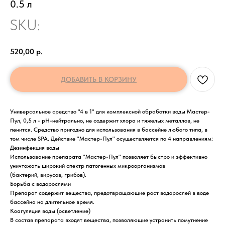
0.5 л
SKU:
520,00
р.
ДОБАВИТЬ В КОРЗИНУ
Универсальное средство "4 в 1" для комплексной обработки воды Мастер-
Пул, 0,5 л - рН-нейтрально, не содержит хлора и тяжелых металлов, не
пенится. Средство пригодно для использования в бассейне любого типа, в
том числе SPA. Действие "Мастер-Пул" осуществляется по 4 направлениям:
Дезинфекция воды
Использование препарата "Мастер-Пул" позволяет быстро и эффективно
уничтожать широкий спектр патогенных микроорганизмов
(бактерий, вирусов, грибов).
Борьба с водорослями
Препарат содержит вещества, предотвращающие рост водорослей в воде
бассейна на длительное время.
Коагуляция воды (осветление)
В состав препарата входят вещества, позволяющие устранить помутнение