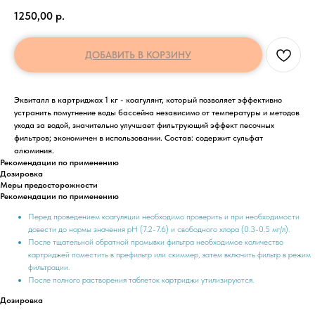
1250,00
р.
ДОБАВИТЬ В КОРЗИНУ
Эквиталл в картриджах 1 кг - коагулянт, который позволяет эффективно
устранить помутнение воды бассейна независимо от температуры и методов
ухода за водой, значительно улучшает фильтрующий эффект песочных
фильтров; экономичен в использовании. Состав: содержит сульфат
алюминия.
Рекомендации по применению
Дозировка
Меры предосторожности
Рекомендации по применению
Перед проведением коагуляции необходимо проверить и при необходимости
довести до нормы значения рН (7.2-7.6) и свободного хлора (0.3-0.5 мг/л).
После тщательной обратной промывки фильтра необходимое количество
картриджей поместить в префильтр или скиммер, затем включить фильтр в режим
фильтрации.
После полного растворения таблеток картриджи утилизируются.
Дозировка