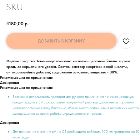
SKU:
4180,00
р.
ДОБАВИТЬ В КОРЗИНУ
Жидкое средство Экви-минус понижает кислотно-щелочной баланс водной
среды до нормального уровня. Состав: раствор неорганической кислоты,
антикоррозийные добавки; содержание основного вещества - 38%.
Рекомендации по применению
Дозировка
Рекомендации по применению
Возможно использовать препарат для ручного применения понижая исходную
концентрацию в 5-10 раз, а затем полученный раствор добавляется порциями
непосредственно в воду бассейна, вблизи места подачи или в нескольких местах
одновременно во время работы циркуляционного насоса.
Дозировка
Для понижения значения рН на 0,1 необходимо добавить 100 мл препарата на 10
куб.м. воды.