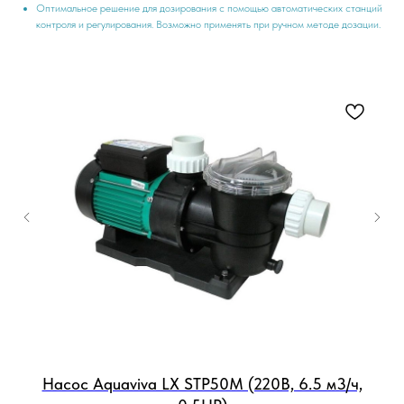
Оптимальное решение для дозирования с помощью автоматических станций
контроля и регулирования. Возможно применять при ручном методе дозации.
Насос Aquaviva LX STP50M (220В, 6.5 м3/ч,