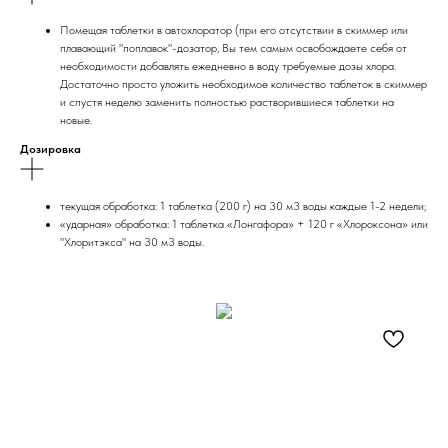
Помещая таблетки в автохлоратор (при его отсутствии в скиммер или
плавающий "поплавок"-дозатор, Вы тем самым освобождаете себя от
необходимости добавлять ежедневно в воду требуемые дозы хлора.
Достаточно просто уложить необходимое количество таблеток в скиммер
и спустя неделю заменить полностью растворившиеся таблетки на
новые.
Дозировка
текущая обработка: 1 таблетка (200 г) на 30 м3 воды каждые 1-2 недели;
«ударная» обработка: 1 таблетка «Лонгафора» + 120 г «Хлороксона» или
"Хлоритэкса" на 30 м3 воды.