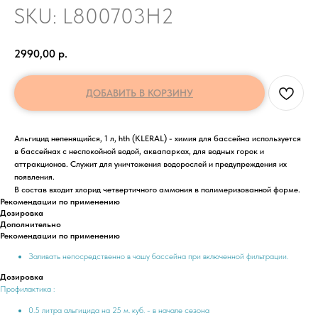
SKU:
L800703H2
2990,00
р.
ДОБАВИТЬ В КОРЗИНУ
Альгицид непенящийся, 1 л, hth (KLERAL) - химия для бассейна используется
в бассейнах с неспокойной водой, аквапарках, для водных горок и
аттракционов. Служит для уничтожения водорослей и предупреждения их
появления.
В состав входит хлорид четвертичного аммония в полимеризованной форме.
Рекомендации по применению
Дозировка
Дополнительно
Рекомендации по применению
Заливать непосредственно в чашу бассейна при включенной фильтрации.
Дозировка
Профилактика :
0.5 литра альгицида на 25 м. куб. - в начале сезона