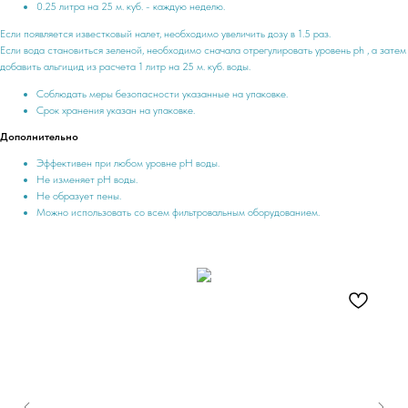
0.25 литра на 25 м. куб. - каждую неделю.
Если появляется известковый налет, необходимо увеличить дозу в 1.5 раз.
Если вода становиться зеленой, необходимо сначала отрегулировать уровень ph , а затем
добавить альгицид из расчета 1 литр на 25 м. куб. воды.
Соблюдать меры безопасности указанные на упаковке.
Срок хранения указан на упаковке.
Дополнительно
Эффективен при любом уровне pH воды.
Не изменяет pH воды.
Не образует пены.
Можно использовать со всем фильтровальным оборудованием.