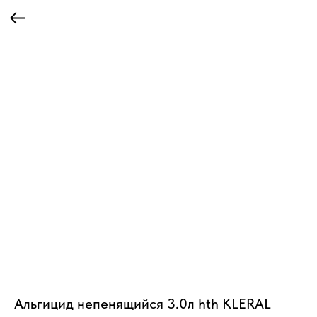
Альгицид непенящийся 3.0л hth KLERAL