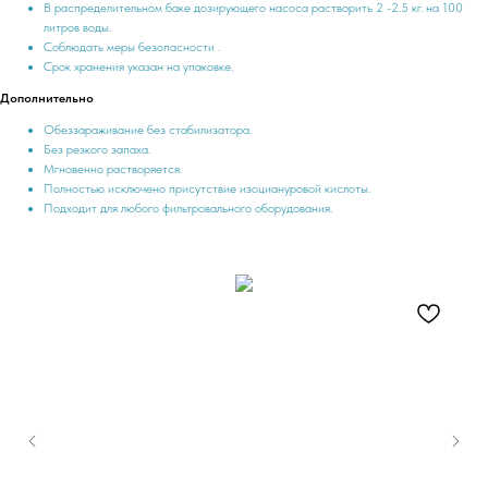
В распределительном баке дозирующего насоса растворить 2 -2.5 кг. на 100
литров воды.
Соблюдать меры безопасности .
Срок хранения указан на упаковке.
Дополнительно
Обеззараживание без стабилизатора.
Без резкого запаха.
Мгновенно растворяется.
Полностью исключено присутствие изоциануровой кислоты.
Подходит для любого фильтровального оборудования.