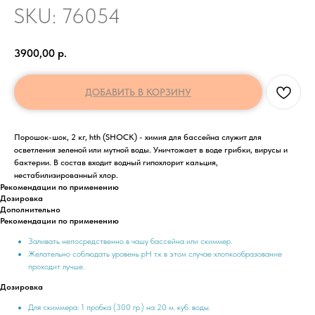
SKU:
76054
3900,00
р.
ДОБАВИТЬ В КОРЗИНУ
Порошок-шок, 2 кг, hth (SHOCK) - химия для бассейна служит для
осветления зеленой или мутной воды. Уничтожает в воде грибки, вирусы и
бактерии. В состав входит водный гипохлорит кальция,
нестабилизированный хлор.
Рекомендации по применению
Дозировка
Дополнительно
Рекомендации по применению
Заливать непосредственно в чашу бассейна или скиммер.
Желательно соблюдать уровень pH т.к в этом случае хлопкообразование
проходит лучше.
Дозировка
Для скиммера: 1 пробка (300 гр.) на 20 м. куб. воды.