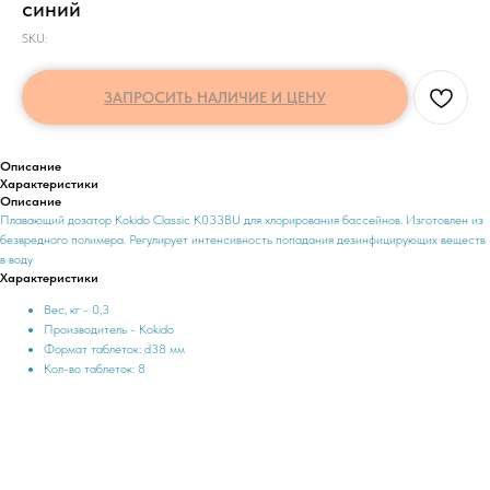
синий
SKU:
ЗАПРОСИТЬ НАЛИЧИЕ И ЦЕНУ
Описание
Характеристики
Описание
Плавающий дозатор Kokido Classic K033BU для хлорирования бассейнов. Изготовлен из
безвредного полимера. Регулирует интенсивность попадания дезинфицирующих веществ
в воду
Характеристики
Вес, кг - 0,3
Производитель - Kokido
Формат таблеток: d38 мм
Кол-во таблеток: 8