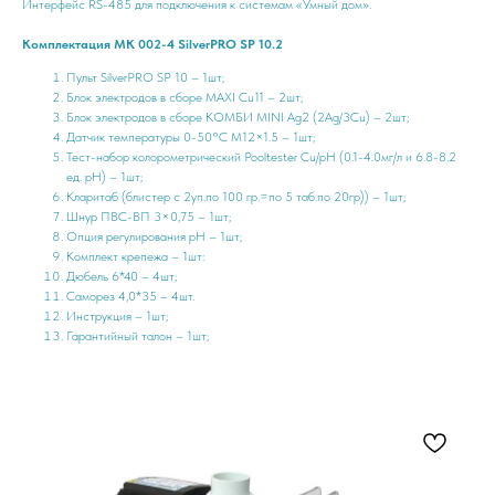
Интерфейс RS-485 для подключения к системам «Умный дом».
Комплектация
MK 002-4 SilverPRO SP 10.2
Пульт SilverPRO SP 10 – 1шт;
Блок электродов в сборе MAXI Cu11 – 2шт;
Блок электродов в сборе КОМБИ MINI Ag2 (2Ag/3Cu) – 2шт;
Датчик температуры 0-50°С М12×1.5 – 1шт;
Тест-набор колорометрический Pooltester Cu/pH (0.1-4.0мг/л и 6.8-8.2
ед. pH) – 1шт;
Кларитаб (блистер с 2уп.по 100 гр.=по 5 таб.по 20гр)) – 1шт;
Шнур ПВС-ВП 3×0,75 – 1шт;
Опция регулирования pH – 1шт;
Комплект крепежа – 1шт:
Дюбель 6*40 – 4шт;
Саморез 4,0*35 – 4шт.
Инструкция – 1шт;
Гарантийный талон – 1шт;