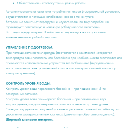
Общественная – круглосуточный режим работы.
Автоматическая установка тока потребления насоса фильтровальной установки,
осуществляется с помощью калибровки насоса в меню пульта.
Встроенные защиты от перегрузки и «сухого хода» по току потребления
гарантируют долговечную и надежную работу насосов фильтрации
В станции предусмотрено 3 таймаута на перезапуск насоса, в случаи
возникновения аварийной ситуации.
УПРАВЛЕНИЕ ПОДОГРЕВОМ:
При помощи датчика температуры (поставляется в комплекте) измеряется
температура воды плавательного бассейна и при необходимости включаются или
отключаются исполнительные устройства теплообменника (циркуляционный
насос отопления, электромагнитный клапан или электромагнитный контактор
электронагревателя).
КОНТРОЛЬ УРОВНЯ ВОДЫ:
Контроль уровня воды переливного бассейна – при подключении 5-ти
электродных датчиков.
Контроль уровня воды скиммерного бассейна – при подключении двух
водопогружных, кондуктометрического или поплавкового датчика уровня.
Станция поддерживает заданный уровень воды в плавательном бассейне путем
управления электромагнитным клапаном (датчики приобретаются отдельно).
Широкий диапазон настроек:
Регулировка усреднения: от 1 до 60 секунд.