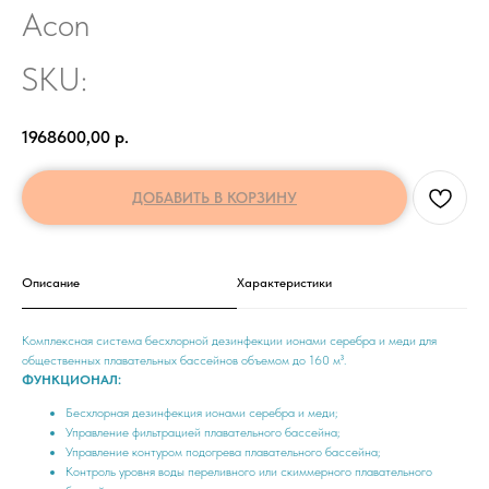
Acon
SKU:
1968600,00
р.
ДОБАВИТЬ В КОРЗИНУ
Описание
Характеристики
Комплексная система беcхлорной дезинфекции ионами серебра и меди для
общественных плавательных бассейнов объемом до 160 м³.
ФУНКЦИОНАЛ:
Бесхлорная дезинфекция ионами серебра и меди;
Управление фильтрацией плавательного бассейна;
Управление контуром подогрева плавательного бассейна;
Контроль уровня воды переливного или скиммерного плавательного