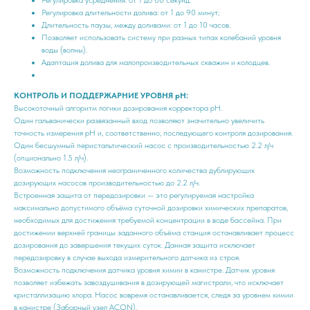
Регулировка длительности долива: от 1 до 90 минут;
Длительность паузы, между доливами: от 1 до 10 часов.
Позволяет использовать систему при разных типах колебаний уровня
воды (волны).
Адаптация долива для малопроизводительных скважин и колодцев.
КОНТРОЛЬ И ПОДДЕРЖАРНИЕ УРОВНЯ pH:
Высокоточный алгоритм логики дозирования корректора pH.
Один гальванически развязанный вход позволяют значительно увеличить
точность измерения рH и, соответственно, последующего контроля дозирования.
Один бесшумный перистальтический насос с производительностью 2.2 л/ч
(опционально 1.5 л/ч).
Возможность подключения неограниченного количества дублирующих
дозирующих насосов производительностью до 2.2 л/ч.
Встроенная защита от передозировки — это регулируемая настройка
максимально допустимого объёма суточной дозировки химических препаратов,
необходимых для достижения требуемой концентрации в воде бассейна. При
достижении верхней границы заданного объёма станция останавливает процесс
дозирования до завершения текущих суток. Данная защита исключает
передозировку в случае выхода измерительного датчика из строя.
Возможность подключения датчика уровня химии в канистре. Датчик уровня
позволяет избежать завоздушивания в дозирующей магистрали, что исключает
кристаллизацию хлора. Насос вовремя останавливается, следя за уровнем химии
в канистре (Заборный узел ACON).