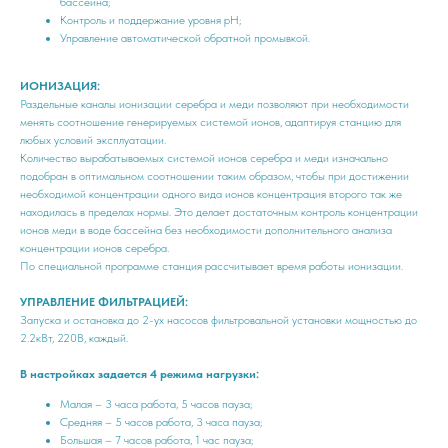
бассейна;
Контроль и поддержание уровня pH;
Управление автоматической обратной промывкой.
ИОНИЗАЦИЯ:
Раздельные каналы ионизации серебра и меди позволяют при необходимости
менять соотношение генерируемых системой ионов, адаптируя станцию для
любых условий эксплуатации.
Количество вырабатываемых системой ионов серебра и меди изначально
подобран в оптимальном соотношении таким образом, чтобы при достижении
необходимой концентрации одного вида ионов концентрация второго так же
находилась в пределах нормы. Это делает достаточным контроль концентрации
ионов меди в воде бассейна без необходимости дополнительного анализа
концентрации ионов серебра.
По специальной программе станция рассчитывает время работы ионизации.
УПРАВЛЕНИЕ ФИЛЬТРАЦИЕЙ:
Запуска и остановка до 2-ух насосов фильтровальной установки мощностью до
2.2кВт, 220В, каждый.
В настройках задается 4 режима нагрузки:
Малая – 3 часа работа, 5 часов пауза;
Средняя – 5 часов работа, 3 часа пауза;
Большая – 7 часов работа, 1 час пауза;