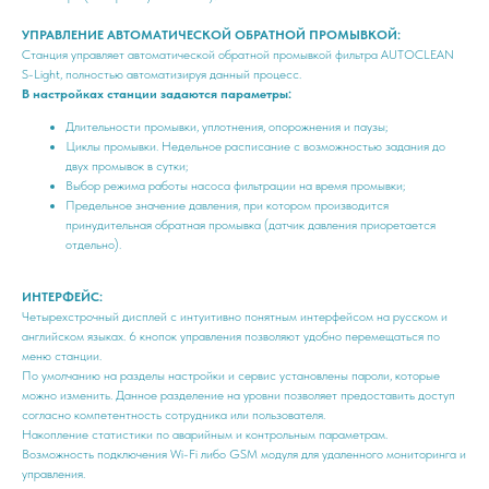
УПРАВЛЕНИЕ АВТОМАТИЧЕСКОЙ ОБРАТНОЙ ПРОМЫВКОЙ:
Станция управляет автоматической обратной промывкой фильтра AUTOCLEAN
S-Light, полностью автоматизируя данный процесс.
В настройках станции задаются параметры:
Длительности промывки, уплотнения, опорожнения и паузы;
Циклы промывки. Недельное расписание с возможностью задания до
двух промывок в сутки;
Выбор режима работы насоса фильтрации на время промывки;
Предельное значение давления, при котором производится
принудительная обратная промывка (датчик давления приоретается
отдельно).
ИНТЕРФЕЙС:
Четырехстрочный дисплей с интуитивно понятным интерфейсом на русском и
английском языках. 6 кнопок управления позволяют удобно перемещаться по
меню станции.
По умолчанию на разделы настройки и сервис установлены пароли, которые
можно изменить. Данное разделение на уровни позволяет предоставить доступ
согласно компетентность сотрудника или пользователя.
Накопление статистики по аварийным и контрольным параметрам.
Возможность подключения Wi-Fi либо GSM модуля для удаленного мониторинга и
управления.