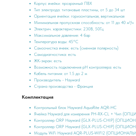
Корпус ячейки: прозрачный ПВХ
Тип электрода: титановые пластины, от 5 до 34 шт
Ориентация ячейки: горизонтальная, вертикальная
Минимальная пропускная способность: от 11 до 40 м³/ч
Электрич. характеристики: 230В, 50Гц
Максимальное давление: 4 бар
Температура воды: 45°C
Самоочистка ячеек: есть (сменная полярность)
Самодиагностика: есть
ЖК-экран: есть
Возможность подключения pH контроллера: есть
Кабель питания: от 1.5 до 2 м
Производитель - Hayward
Страна производства - Франция
Комплектация
Контрольный блок Hayward AquaRite AQR-HC
Ячейка Hayward для измерения PH-RX-CL + Чип (ОПЦИ
Контроллер ORP Hayward (GLX-PLUS-CHIP) (ОПЦИОНАЛ
Контроллер ORP Hayward (GLX-PLUS-CHIP) (ОПЦИОНА
Модуль WiFi Hayward AQR-PLUS-WIFI2 (ОПЦИОНАЛЬНО)