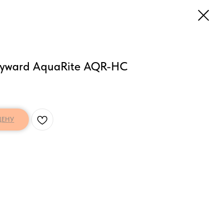
yward AquaRite AQR-HC
ЦЕНУ