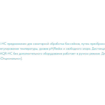
-HC предназначен для санитарной обработки бассейнов, путем преобразов
егулирования температуры, уровня рН/Redox и свободного хлора. Дистанци
 AQR-HC без дополнительного оборудования работает в ручном режиме. Д
«Опционально»).