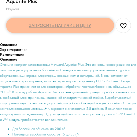
Aquarite Plus
Hayward
ЗАПРОСИТЬ НАЛИЧИЕ И ЦЕНУ
Описание
Характеристики
Комплектация
Описание
Станция контроля качества воды Hayward Aquarite Plus. Это инновационное решение для
очистки воды и управления бассейном. Станция позволяет управлять температурой и
оборудованием нагрева, хлоратором, освещением и фильтрацией. В зависимости от
опционального расширения, вы можете регулировать уровень pH, ORP и Free Cl воды.
Aquarite Plus применяется для санитарной обработки частных бассейнов, объемом до
200 м³. В основу работы Aquarite Plus заложен цикличный принцип преобразования соли
в свободный хлор, при помощи выносной электролитической ячейки. Вырабатываемый
хлор препятствует развитию водорослей, микробов и бактерий в воде бассейна. Станция
контроля оснащена цветным ЖК-экраном с диагональю 2.8 дюймов. В комплект также
входит датчик определения pH, дозирующий насос и термодатчик. Датчики ORP, Free Cl
и Wifi модуль приобретаются дополнительно.
Для бассейнов объёмом до 200 м³
Потенциал выработки хлора: от 16 до 33 г/ч