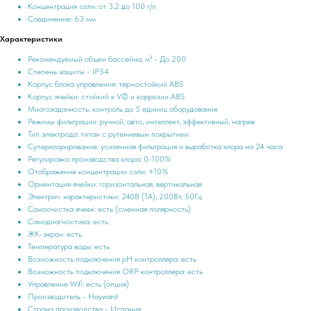
Концентрация соли: от 3,2 до 100 г/л
Соединение: 63 мм
Характеристики
Рекомендуемый объем бассейна, м³ - До 200
Степень защиты - IP54
Корпус блока управления: термостойкий ABS
Корпус ячейки: стойкий к УФ и коррозии ABS
Многозадачность: контроль до 5 единиц оборудования
Режимы фильтрации: ручной, авто, интеллект, эффективный, нагрев
Тип электрода: титан с рутениевым покрытием
Суперхлорирование: усиленная фильтрация и выработка хлора на 24 часа
Регулировка производства хлора: 0-100%
Отображение концентрации соли: ±10%
Ориентация ячейки: горизонтальная, вертикальная
Электрич. характеристики: 240В (1А), 200Вт, 50Гц
Самоочистка ячеек: есть (сменная полярность)
Самодиагностика: есть
ЖК-экран: есть
Температура воды: есть
Возможность подключения pH контроллера: есть
Возможность подключения ORP контроллера: есть
Управление Wifi: есть (опция)
Производитель - Hayward
Страна производства - Испания