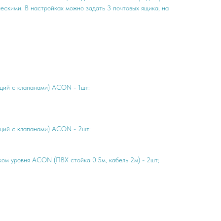
ческими. В настройках можно задать 3 почтовых ящика, на
щий с клапанами) ACON - 1шт:
щий с клапанами) ACON - 2шт:
ком уровня ACON (ПВХ стойка 0.5м, кабель 2м) - 2шт;