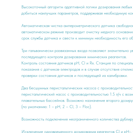
Высокоточный алгоритм адаптивной логики дозирования любых 
добиться наилучших параметров, поддерживая необходимую ко
Автоматическая чистка амперометрического датчика свободног
автоматическом режиме производит очистку медного основания
срок службы датчика и свести к минимум необходимость его о
Три гальванически развязанных входа позволяют значительно ув
последующего контроля дозирования химических реагентов.
Контроль состояния датчиков pH, Cl и Rx. Станция по специал
показания с датчиков-электродов и в случае отсутствия откли
проверки состояния датчиков и последующей их калибровки.
Два бесшумных перистальтических насоса с производительность
перистальтический насос с производительностью 1.5 л/ч с во
плавательных бассейнов. Возможно назначение второго дозиру
(по умолчанию: 1 – рН, 2 – Cl, 3 – Floc).
Возможность подключения неограниченного количества дублир
Исключение одновременного дозирования реагентов Cl и pH-, 