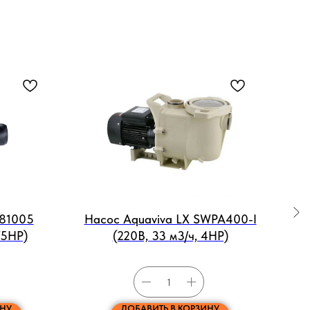
 81005
Насос Aquaviva LX SWPA400-I
На
75HP)
(220В, 33 м3/ч, 4HP)
ИНУ
ДОБАВИТЬ В КОРЗИНУ