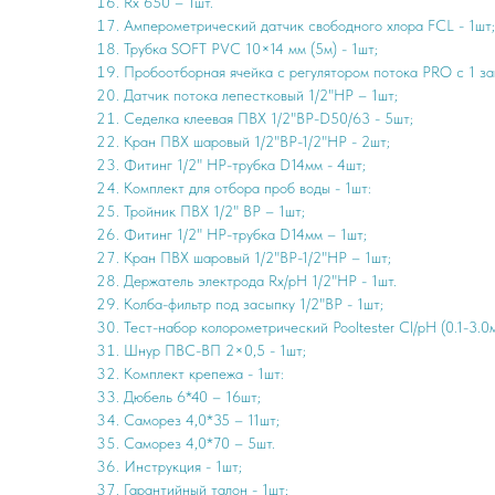
Rx 650 – 1шт.
Амперометрический датчик свободного хлора FCL - 1шт;
Трубка SOFT PVC 10×14 мм (5м) - 1шт;
Пробоотборная ячейка с регулятором потока PRO с 1 заг. 
Датчик потока лепестковый 1/2"НР – 1шт;
Седелка клеевая ПВХ 1/2"ВР-D50/63 - 5шт;
Кран ПВХ шаровый 1/2"ВР-1/2"НP - 2шт;
Фитинг 1/2" НР-трубка D14мм - 4шт;
Комплект для отбора проб воды - 1шт:
Тройник ПВХ 1/2" ВР – 1шт;
Фитинг 1/2" НР-трубка D14мм – 1шт;
Кран ПВХ шаровый 1/2"ВР-1/2"НP – 1шт;
Держатель электрода Rx/pH 1/2"НР - 1шт.
Колба-фильтр под засыпку 1/2"ВР - 1шт;
Тест-набор колорометрический Pooltester Cl/pH (0.1-3.0мг
Шнур ПВС-ВП 2×0,5 - 1шт;
Комплект крепежа - 1шт:
Дюбель 6*40 – 16шт;
Саморез 4,0*35 – 11шт;
Саморез 4,0*70 – 5шт.
Инструкция - 1шт;
Гарантийный талон - 1шт;