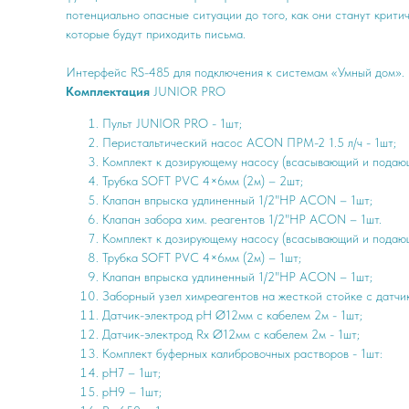
потенциально опасные ситуации до того, как они станут крити
которые будут приходить письма.
Интерфейс RS-485 для подключения к системам «Умный дом».
Комплектация
JUNIOR PRO
Пульт JUNIOR PRO - 1шт;
Перистальтический насос ACON ПРМ-2 1.5 л/ч - 1шт;
Комплект к дозирующему насосу (всасывающий и подаю
Трубка SOFT PVC 4×6мм (2м) – 2шт;
Клапан впрыска удлиненный 1/2"НР ACON – 1шт;
Клапан забора хим. реагентов 1/2"НР ACON – 1шт.
Комплект к дозирующему насосу (всасывающий и подаю
Трубка SOFT PVC 4×6мм (2м) – 1шт;
Клапан впрыска удлиненный 1/2"НР ACON – 1шт;
Заборный узел химреагентов на жесткой стойке с датчи
Датчик-электрод pH Ø12мм с кабелем 2м - 1шт;
Датчик-электрод Rx Ø12мм с кабелем 2м - 1шт;
Комплект буферных калибровочных растворов - 1шт:
рН7 – 1шт;
рН9 – 1шт;