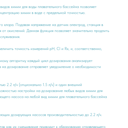
видов химии для воды плавательного бассейна позволяет
нцентрацию химии в воде с предельной точностью.
о хлора. Подавая напряжение на датчик-электрод, станция в
 от окислений. Данная функция позволяет значительно продлить
бслуживания.
еличить точность измерений рH, Cl и Rx, и, соответственно,
ьному алгоритму каждый цикл дозирования анализирует
ка на дозирование отправляет уведомление о необходимости
ю 2.2 л/ч (опционально 1.5 л/ч) и один внешний
зможностью настройки на дозирование любых видов химии для
ющего насоса на любой вид химии для плавательного бассейна
ующих дозирующих насосов производительностью до 2.2 л/ч.
так как их смешивание приводит к образованию отравляющего