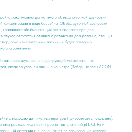
тройка максимально допустимого объёма суточной дозировки
ой концентрации в воде бассейна. Объём суточной дозировки
ицы заданного объёма станция останавливает процесс
в случае отсутствия отклика с датчика на дозирование, станция
 пор, пока измерительный датчик не будет повторно
ного ограничения.
збежать завоздушивания в дозирующей магистрали, что
тся, следя за уровнем химии в канистре (Заборные узлы ACON
ейне с помощью датчика температуры (приобретается отдельно).
налы расхода химических реагентов, значений pH, Cl, Rx и
аварийный ситуации и дневной отчет по дозированию каждого