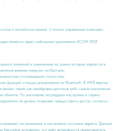
ском и английском языках. 6 кнопок управления позволяют
 осуществляется через мобильные приложения ACON WEB
оринга значений и изменениях их, рамки которых задаются в
менения режима нагрузки на бассейн.
зможностью отслеживания статистики.
сех функций станции дозирования по Bluetooth. В WEB версии
астройки такие как калибровка датчиков либо смена назначения
на объекте. По умолчанию на разделы настройки и сервис
азделение на уровни позволяет предоставить доступ согласно
отправляет на указанные в настройках почтовые адреса. Данный
ом бассейне мгновенно, что даёт возможность предотвратить