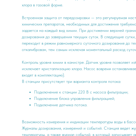
хлора в газовой форме.
Встроенная защита от передозировки — это регулируемая нас
химических препаратов, необходимых для достижения требуем
задается на каждый вид химии. При достижении верхней гран
дозирования до завершения текущих суток. В следующие сутки, 
переходит в режим равномерного суточного дозирования до тех
откалиброван, тем самым исключая моментальный расход суточ
Контроль уровня химии в канистре. Датчик уровня позволяет и
исключает кристаллизацию хлора. Насос вовремя останавливае
входят в комплектацию).
В станции присутствует три варианта контроля потока:
Подключение к станции 220 В с насоса фильтрации;
Подключение блока управления фильтрацией;
Подключение датчика потока.
Возможность измерения и индикации температуры воды в басс
Журналы дозирования, измерений и событий. Станция ведет жур
температуры, а также журнал событий, в который записывает 