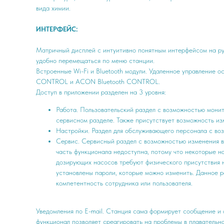
вида химии.
ИНТЕРФЕЙС:
Матричный дисплей с интуитивно понятным интерфейсом на рус
удобно перемещаться по меню станции.
Встроенные Wi-Fi и Bluetooth модули. Удаленное управление
CONTROL и ACON Bluetooth CONTROL.
Доступ в приложении разделен на 3 уровня:
Работа. Пользовательский раздел с возможностью монит
сервисном разделе. Также присутствует возможность из
Настройки. Раздел для обслуживающего персонала с во
Сервис. Сервисный раздел с возможностью изменения в
часть функционала недоступна, потому что некоторые н
дозирующих насосов требуют физического присутствия 
установлены пароли, которые можно изменить. Данное р
компетентность сотрудника или пользователя.
Уведомления по E-mail. Станция сама формирует сообщение и 
функционал позволяет среагировать на проблемы в плавательн