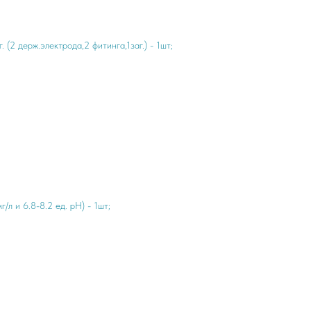
(2 держ.электрода,2 фитинга,1заг.) - 1шт;
/л и 6.8-8.2 ед. pH) - 1шт;